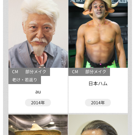
CM
部分メイク
CM
部分メイク
老け・若返り
日本ハム
au
2014年
2014年