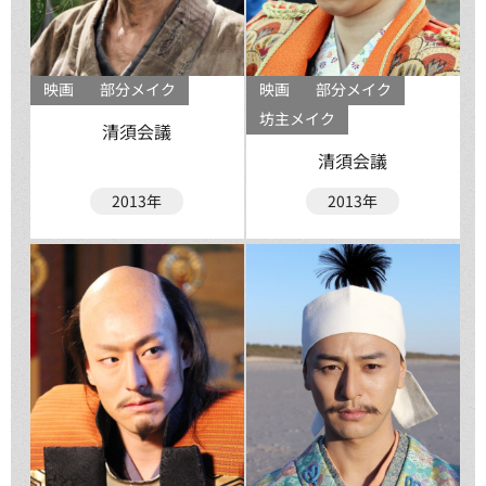
映画
部分メイク
映画
部分メイク
坊主メイク
清須会議
清須会議
2013年
2013年