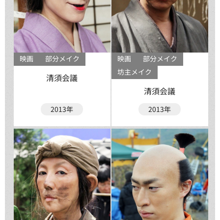
映画
部分メイク
映画
部分メイク
坊主メイク
清須会議
清須会議
2013年
2013年