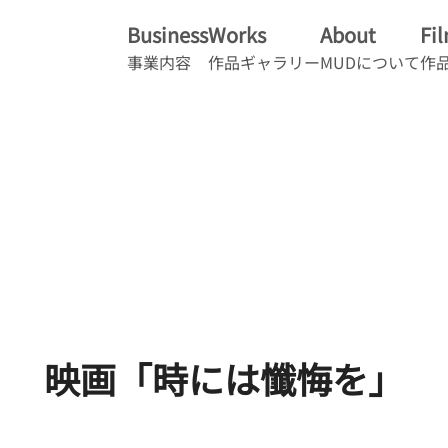
Business
Works
About
Fi
事業内容
作品ギャラリー
MUDについて
作
映画「時には懺悔を」