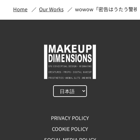
Home
Our Works
wowow「密告はうたう警視
PRIVACY POLICY
COOKIE POLICY
SOCIAL MEDIA POLICY