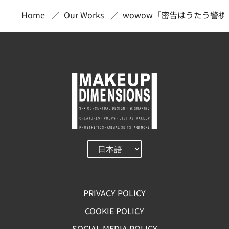
Home
Our Works
wowow「密告はうたう警視
PRIVACY POLICY
COOKIE POLICY
SOCIAL MEDIA POLICY