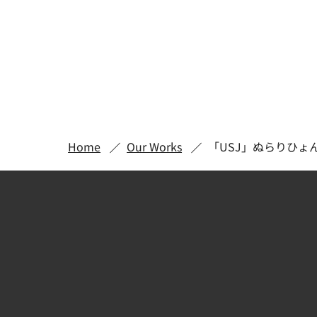
Home
Our Works
「USJ」ぬらりひょ