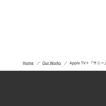
Home
Our Works
Apple TV＋「サニー