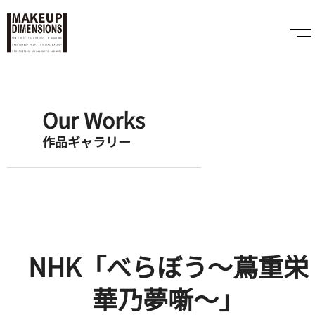
Our Works
作品ギャラリー
NHK「べらぼう〜蔦重栄
華乃夢噺〜」