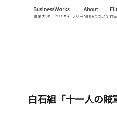
Business
Works
About
Fi
事業内容
作品ギャラリー
MUDについて
作
白石組「十一人の賊