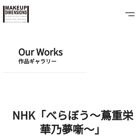
Our Works
作品ギャラリー
NHK「べらぼう〜蔦重栄
華乃夢噺〜」