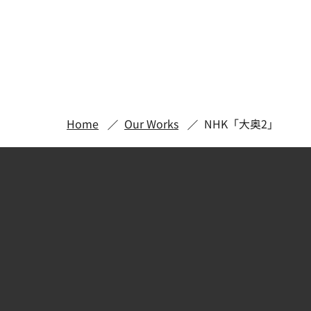
Home
Our Works
NHK「大奥2」