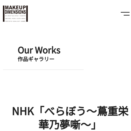
Our Works
作品ギャラリー
NHK「べらぼう〜蔦重栄
華乃夢噺〜」