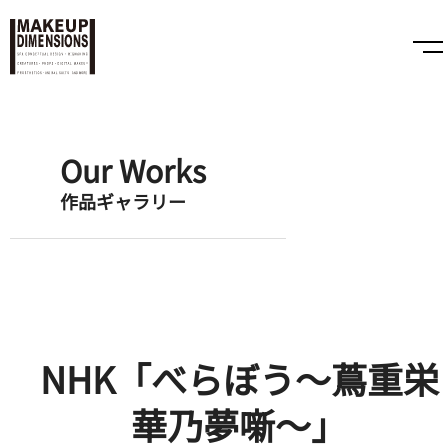
Our Works
作品ギャラリー
NHK「べらぼう〜蔦重栄
華乃夢噺〜」