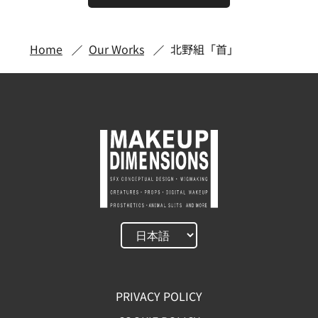
Home
Our Works
北野組「首」
PRIVACY POLICY