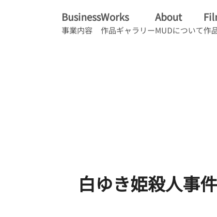
Business
Works
About
Fi
事業内容
作品ギャラリー
MUDについて
作
白ゆき姫殺人事