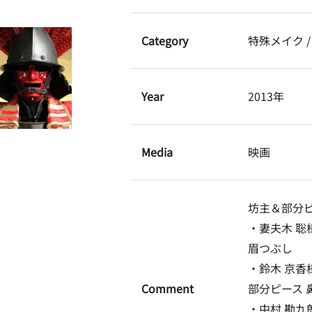
Category
特殊メイク 
Year
2013年
Media
映画
坊主＆部分ピ
・妻夫木 聡
眉つぶし
・鈴木 京香
Comment
部分ピース 
・中村 勘九