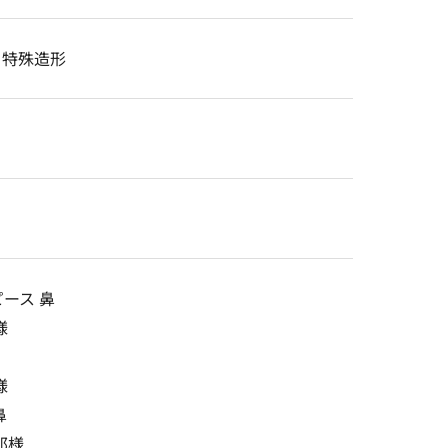
/ 特殊造形
ース 鼻
様
様
鼻
郎様