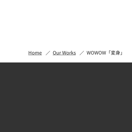
Home
Our Works
WOWOW「変身」