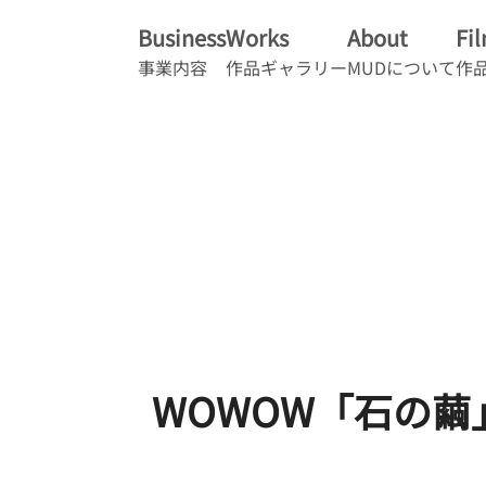
Business
Works
About
Fi
事業内容
作品ギャラリー
MUDについて
作
WOWOW「石の繭