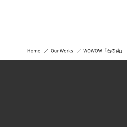
Home
Our Works
WOWOW「石の繭」