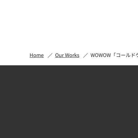
Home
Our Works
WOWOW「コールド