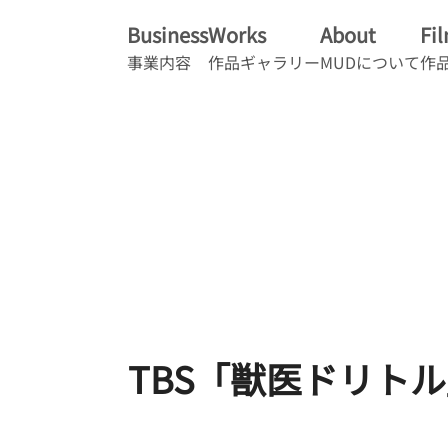
Business
Works
About
Fi
事業内容
作品ギャラリー
MUDについて
作
TBS「獣医ドリト