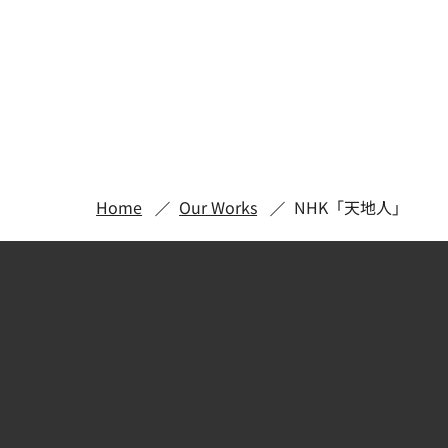
Home
Our Works
NHK「天地人」