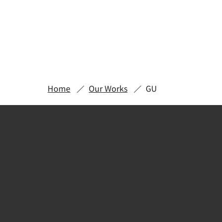
Home
Our Works
GU