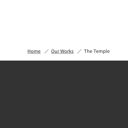
Home
Our Works
The Temple