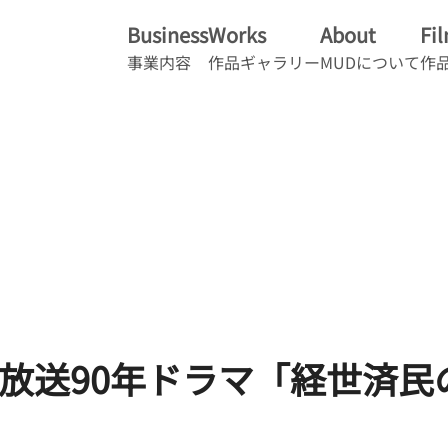
Business
Works
About
Fi
事業内容
作品ギャラリー
MUDについて
作
K 放送90年ドラマ「経世済民