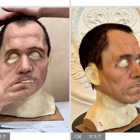
スク
CM
マスク