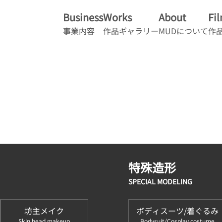
Business
Works
About
Fi
事業内容
作品ギャラリー
MUDについて
作
特殊造形
SPECIAL MODELING
坊主メイク
ボディスーツ/着ぐるみ
Skin head makeup
Bodysuit/Cosplay costume