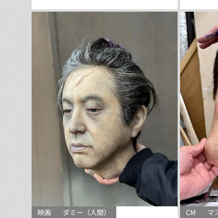
映画
ダミー（人間）
CM
マ